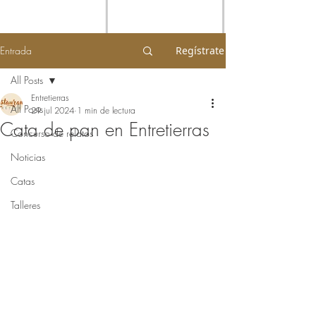
Entrada
Regístrate
All Posts
Entretierras
All Posts
29 jul 2024
1 min de lectura
Cata de pan en Entretierras
Concurso de relatos
Noticias
Catas
Talleres