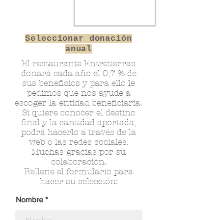
Seleccionar donación
anual
El restaurante Entretierras
donará cada año el 0,7 % de
sus beneficios y para ello le
pedimos que nos ayude a
escoger la entidad beneficiaria.
Si quiere conocer el destino
final y la cantidad aportada,
podrá hacerlo a través de la
web o las redes sociales.
Muchas gracias por su
colaboración.
Rellene el formulario para
hacer su selección:
Nombre