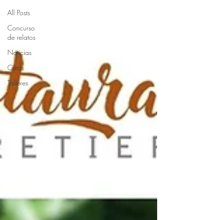
All Posts
Concurso
de relatos
Noticias
Catas
Talleres