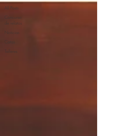
All Posts
Concurso
de relatos
Noticias
Catas
Talleres