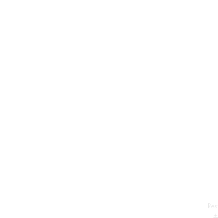
Res
+