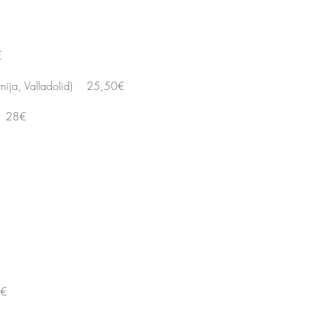
€
rnija, Valladolid) 25,50€
a) 28€
0€