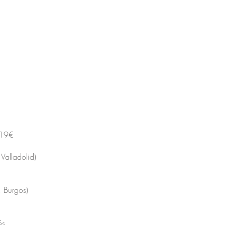
19€
Valladolid)
, Burgos)
és