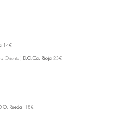
a
14€
a Oriental)
D.O.Ca. Rioja
23€
D.O. Rueda
18€