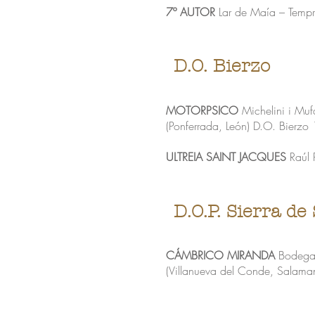
7º AUTOR
Lar de Maía – Tempr
D.O. Bierzo
MOTORPSICO
Michelini i Muf
(Ponferrada, León) D.O. Bierzo
ULTREIA SAINT JACQUES
Raúl 
D.O.P. Sierra d
​​CÁMBRICO MIRANDA
Bodega 
(Villanueva del Conde, Salam