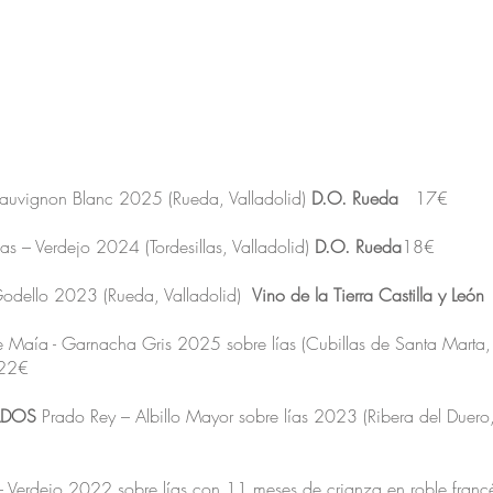
uvignon Blanc 2025 (Rueda, Valladolid)
D.O. Rueda
17€
 – Verdejo 2024 (Tordesillas, Valladolid)
D.O. Rueda
18€
dello 2023 (Rueda, Valladolid)
Vino de la Tierra Castilla y León
Maía - Garnacha Gris 2025 sobre lías (Cubillas de Santa Marta, 
2€
ADOS
Prado Rey – Albillo Mayor sobre lías 2023 (Ribera del Duero
Verdejo 2022 sobre lías con 11 meses de crianza en roble franc