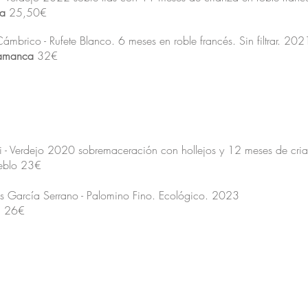
da
25,50€
mbrico - Rufete Blanco. 6 meses en roble francés. Sin filtrar. 202
alamanca
32€
ki - Verdejo 2020 sobremaceración con hollejos y 12 meses de cri
ueblo 23€
 García Serrano - Palomino Fino. Ecológico. 2023
) 26€