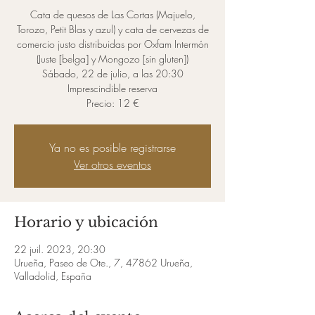
Cata de quesos de Las Cortas (Majuelo,
Torozo, Petit Blas y azul) y cata de cervezas de
comercio justo distribuidas por Oxfam Intermón
(Juste [belga] y Mongozo [sin gluten])
Sábado, 22 de julio, a las 20:30
Imprescindible reserva
Precio: 12 €
Ya no es posible registrarse
Ver otros eventos
Horario y ubicación
22 juil. 2023, 20:30
Urueña, Paseo de Ote., 7, 47862 Urueña,
Valladolid, España