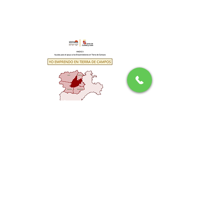
Restaurant Entretierras
+34 983717608
restaurant.entretierras@gmail
.com
Turismo rural arte y ocio
Restaurante en Urueña