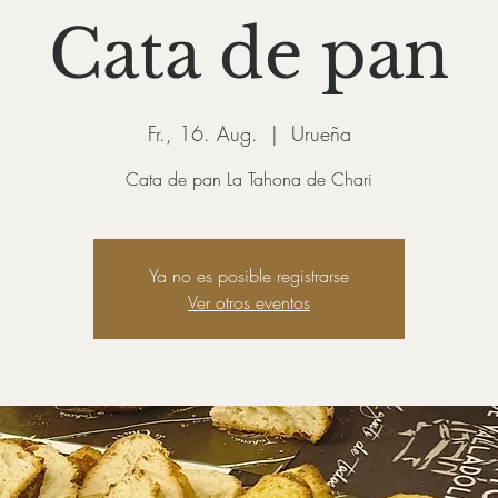
Cata de pan
Fr., 16. Aug.
  |  
Urueña
Cata de pan La Tahona de Chari
Ya no es posible registrarse
Ver otros eventos