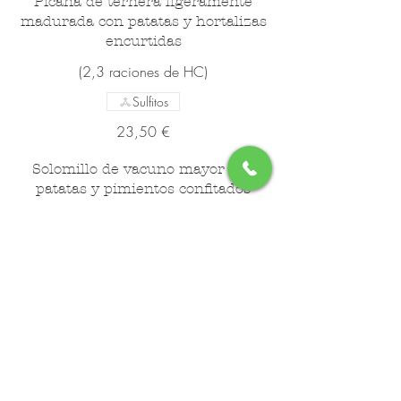
Picaña de ternera ligeramente
madurada con patatas y hortalizas
encurtidas
(2,3 raciones de HC)
Sulfitos
23,50 €
Solomillo de vacuno mayor con
patatas y pimientos confitados
(2,3 raciones de HC)
27,50 €
OTROS
Servicio de Pan (por persona)