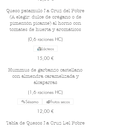
Queso patamulo La Cruz del Pobre
(A elegir: dulce de orégano o de
pimentón picante) al horno con
tomates de huerta y aromáticos
(0,6 raciones HC)
Lácteos
15,00 €
Hummus de garbanzo castellano
con almendra caramelizada y
alcaparras
(1,6 raciones HC)
Sésamo
Frutos secos
12,00 €
Tabla de Quesos La Cruz Del Pobre