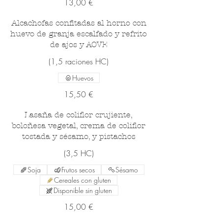
13,00 €
Alcachofas confitadas al horno con
huevo de granja escalfado y refrito
de ajos y AOVE
(1,5 raciones HC)
Huevos
15,50 €
Lasaña de coliflor crujiente,
boloñesa vegetal, crema de coliflor
tostada y sésamo, y pistachos
(3,5 HC)
Soja
Frutos secos
Sésamo
Cereales con gluten
Disponible sin gluten
15,00 €