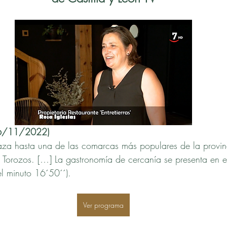
16/11/2022)
aza hasta una de las comarcas más populares de la provin
s Torozos. […] La gastronomía de cercanía se presenta en el
del minuto 16´50´´).
Ver programa