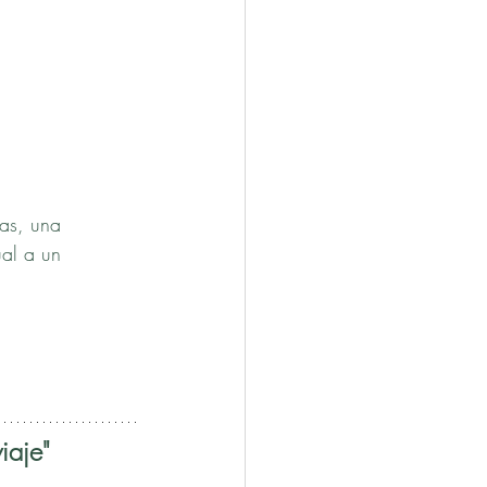
ias, una 
ual a un 
iaje"