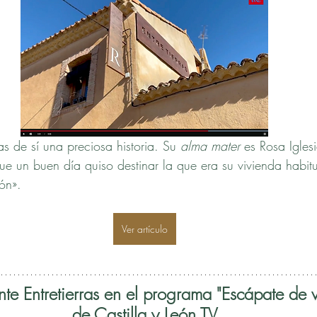
ras de sí una preciosa historia. Su 
alma mater
 es Rosa Igles
que un buen día quiso destinar la que era su vivienda habit
ón».
Ver artículo
nte Entretierras en el programa "Escápate de v
de Castilla y León TV