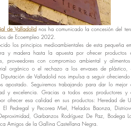
ial de Valladolid
 nos ha comunicado la concesión del terc
mios de Ecoempleo 2022.
cido los principios medioambientales de esta pequeña em
erra y madera hasta la apuesta por ofrecer productos d
s, proveedores con compromiso ambiental y alimentos e
ial orgánico o el rechazo a los envases de plástico, en
Diputación de Valladolid nos impulsa a seguir ofreciendo
s apostado. Seguiremos trabajando para dar lo mejor d
ad y excelencia. Gracias a todos esos productores y di
por ofrecer esa calidad en sus productos: Heredad de U
, El Pedregal y Pecorea Miel, Helados Baonza, Distriov
Deproximidad, Garbanzos Rodríguez De Paz, Bodega La
ca Amigos de la Gallina Castellana Negra.