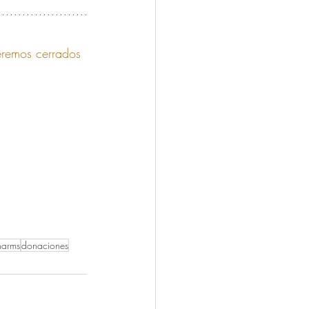
remos cerrados 
narms
donaciones