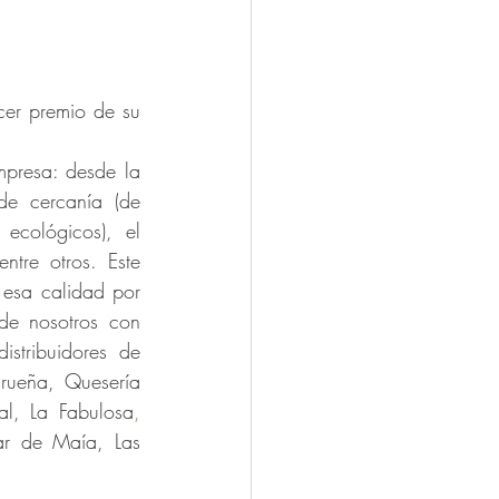
er premio de su 
presa: desde la 
e cercanía (de 
cológicos), el 
tre otros. Este 
 esa calidad por 
e nosotros con 
stribuidores de 
rueña, Quesería 
al, La Fabulosa
,
r de Maía, Las 