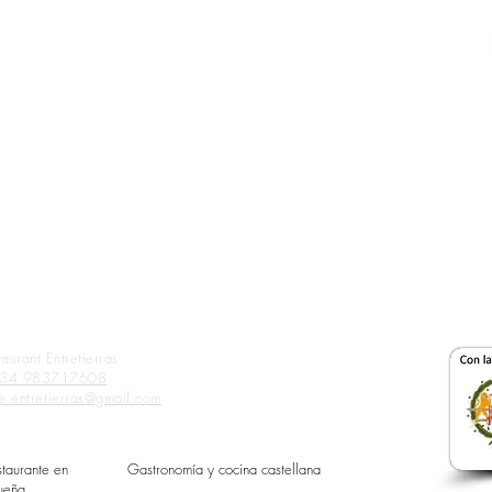
taurant Entretierras
34 983717608
te.entretierras@gmail.com
staurante en
Gastronomía y cocina castellana
ueña