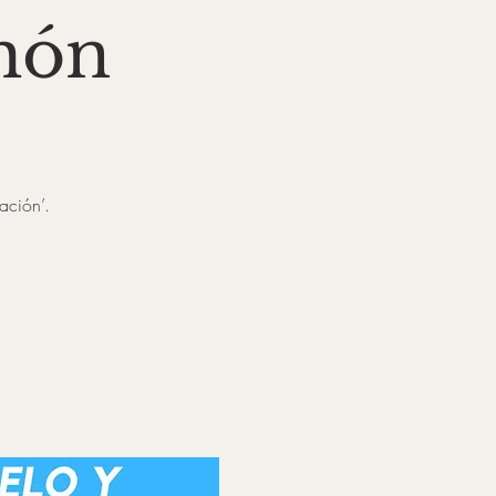
món
ación’.