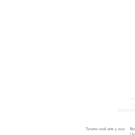
res
+
restauran
Turismo rural arte y ocio
Re
Ur