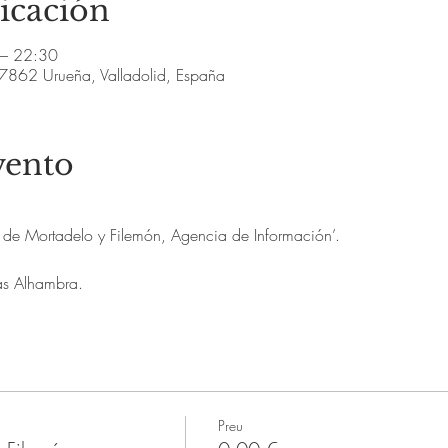
icación
 – 22:30
7862 Urueña, Valladolid, España
vento
l de Mortadelo y Filemón, Agencia de Información’.
as Alhambra.
Preu