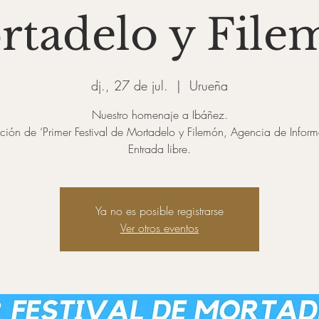
rtadelo y File
dj., 27 de jul.
  |  
Urueña
Nuestro homenaje a Ibáñez.
ción de ‘Primer Festival de Mortadelo y Filemón, Agencia de Inform
Entrada libre.
Ya no es posible registrarse
Ver otros eventos