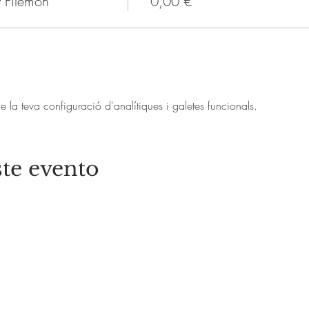
 Filemón
0,00 €
a teva configuració d'analítiques i galetes funcionals.
te evento